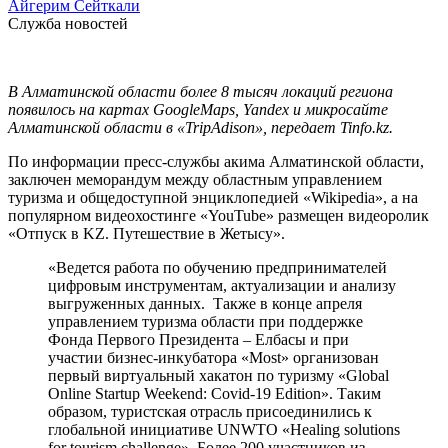
Айгерим Сейткали
Служба новостей
В Алматинской области более 8 тысяч локаций региона
появилось на картах GoogleMaps, Yandex и микросайте
Алматинской области в «TripAdison», передает Tinfo.kz.
По информации пресс-службы акима Алматинской области,
заключен меморандум между областным управлением
туризма и общедоступной энциклопедией «Wikipedia», а на
популярном видеохостинге «YouTube» размещен видеоролик
«Отпуск в KZ. Путешествие в Жетысу».
«Ведется работа по обучению предпринимателей
цифровым инструментам, актуализации и анализу
выгруженных данных. Также в конце апреля
управлением туризма области при поддержке
Фонда Первого Президента – Елбасы и при
участии бизнес-инкубатора «Most» организован
первый виртуальный хакатон по туризму «Global
Online Startup Weekend: Covid-19 Edition». Таким
образом, туристская отрасль присоединились к
глобальной инициативе UNWTO «Healing solutions
for tourism challenge». Более 200 участников из