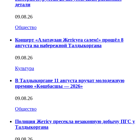
детали
09.08.26
Общество
Концерт «Алатаудан Жетісуға сәлем!» прошёл 8
августа на набережной Талдыкоргана
09.08.26
Культура
В Талдыкоргане 11 августа вручат молодежную
премию «Көшбасшы — 2026»
09.08.26
Общество
Полиция Жетісу пресекла незаконную добычу ПГС у
Талдыкоргана
09.08.26