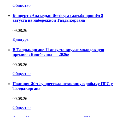
Общество
Концерт «Алатаудан Жетісуға сәлем!» прошёл 8
августа на набережной Талдыкоргана
09.08.26
Культура
В Талдыкоргане 11 августа вручат молодежную
премию «Көшбасшы — 2026»
09.08.26
Общество
Полиция Жетісу пресекла незаконную добычу ПГС у
Талдыкоргана
09.08.26
Общество