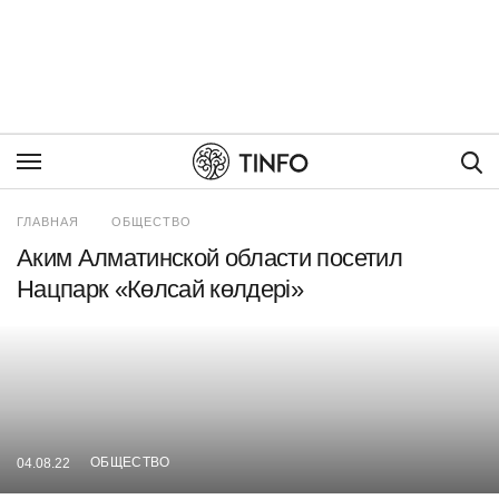
Пои
ГЛАВНАЯ
ОБЩЕСТВО
Аким Алматинской области посетил
Нацпарк «Көлсай көлдері»
ОБЩЕСТВО
04.08.22