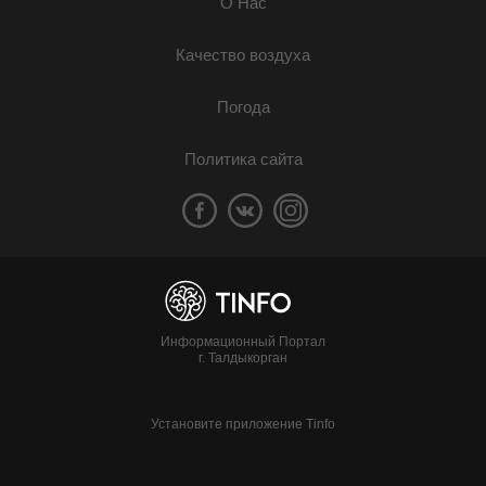
О Нас
Качество воздуха
Погода
Политика сайта
Информационный Портал
г. Талдыкорган
Установите приложение Tinfo