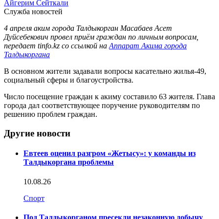
Айгерим Сейткали
Служба новостей
4 апреля аким города Талдыкорган Масабаев Асет
Дуйсебекович провел приём граждан по личным вопросам,
передает tinfo.kz со ссылкой на
Аппарат Акима города
Талдыкоргана
В основном жители задавали вопросы касательно жилья-49,
социальный сферы и благоустройства.
Число посещение граждан к акиму составило 63 жителя. Глава
города дал соответствующее поручение руководителям по
решению проблем граждан.
Другие новости
Евтеев оценил разгром «Жетысу»: у команды из
Талдыкоргана проблемы
10.08.26
Спорт
Под Талдыкорганом пресекли незаконную добычу