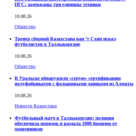
ПГС: задержаны три единицы техники
10.08.26
Общество
Тренер сборной Казахстана ван ’т Схип искал
футболистов в Талдыкоргане
10.08.26
Общество
В Уральске обнаружили «серую» сертификацию
полуфабрикатов с фальшивыми данными из Алматы
10.08.26
Новости Казахстана
Футбольный матч в Талдыкоргане: полиция
обеспечила порядок и раздала 1000 брошюр от
мошенников