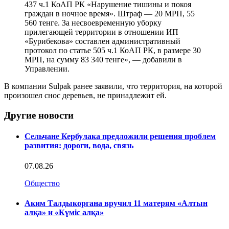
437 ч.1 КоАП РК «Нарушение тишины и покоя
граждан в ночное время». Штраф — 20 МРП, 55
560 тенге. За несвоевременную уборку
прилегающей территории в отношении ИП
«Бурибекова» составлен административный
протокол по статье 505 ч.1 КоАП РК, в размере 30
МРП, на сумму 83 340 тенге», — добавили в
Управлении.
В компании Sulpak ранее заявили, что территория, на которой
произошел снос деревьев, не принадлежит ей.
Другие новости
Сельчане Кербулака предложили решения проблем
развития: дороги, вода, связь
07.08.26
Общество
Аким Талдыкоргана вручил 11 матерям «Алтын
алқа» и «Күміс алқа»