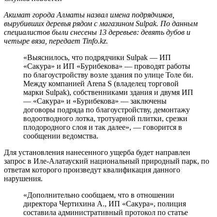
Акимат города Алматы назвал имена подрядчиков,
вырубивших деревья рядом с магазином Sulpak. По данным
специалистов были снесены 13 деревьев: девять дубов и
четыре вяза, передает Tinfo.kz.
«Выяснилось, что подрядчики Sulpak — ИП
«Сакура» и ИП «Бурибекова» — проводят работы
по благоустройству возле здания по улице Толе би.
Между компанией Arena S (владелец торговой
марки Sulpak), собственниками здания и двумя ИП
— «Сакура» и «Бурибекова» — заключены
договоры подряда по благоустройству, демонтажу
водоотводного лотка, тротуарной плитки, срезки
плодородного слоя и так далее», — говорится в
сообщении ведомства.
Для установления нанесенного ущерба будет направлен
запрос в Иле-Алатауский национальный природный парк, по
ответам которого произведут квалификация данного
нарушения.
«Дополнительно сообщаем, что в отношении
директора Чертихина А., ИП «Сакура», полиция
составила административный протокол по статье