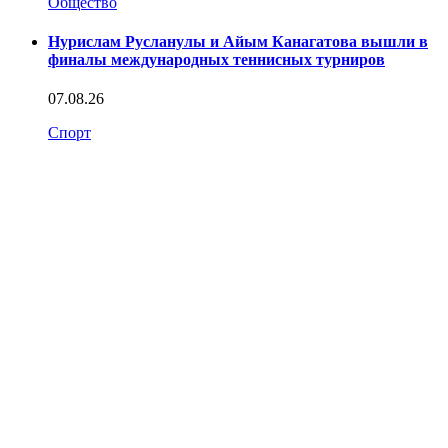
Общество
Нурислам Русланулы и Айым Канагатова вышли в
финалы международных теннисных турниров
07.08.26
Спорт