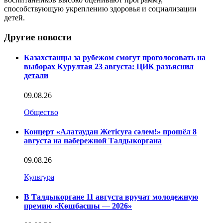
способствующую укреплению здоровья и социализации
детей.
Другие новости
Казахстанцы за рубежом смогут проголосовать на
выборах Курултая 23 августа: ЦИК разъяснил
детали
09.08.26
Общество
Концерт «Алатаудан Жетісуға сәлем!» прошёл 8
августа на набережной Талдыкоргана
09.08.26
Культура
В Талдыкоргане 11 августа вручат молодежную
премию «Көшбасшы — 2026»