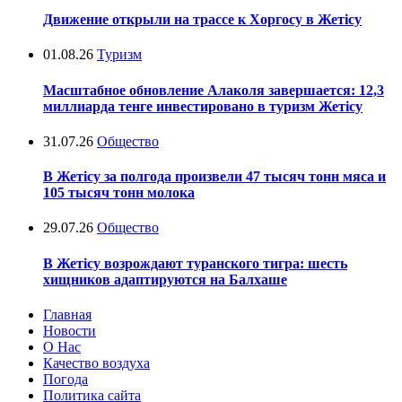
Движение открыли на трассе к Хоргосу в Жетісу
01.08.26
Туризм
Масштабное обновление Алаколя завершается: 12,3
миллиарда тенге инвестировано в туризм Жетісу
31.07.26
Общество
В Жетісу за полгода произвели 47 тысяч тонн мяса и
105 тысяч тонн молока
29.07.26
Общество
В Жетісу возрождают туранского тигра: шесть
хищников адаптируются на Балхаше
Главная
Новости
О Нас
Качество воздуха
Погода
Политика сайта