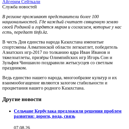
Айгерим Сейткали
Служба новостей
В регионе проживают представители более 100
национальностей. Где каждый считает священную землю
своей Родиной и гордятся миром и согласием, которые у нас
есть, передает tinfo.kz.
В честь Дня единства народа Казахстана именитые
спортсмены Алматинской области легкоатлет, победитель
Азиатских игр-2017 по толканию ядра Иван Иванов и
тяжелоатлеты, призёры Олимпийских игр Игорь Сон и
Зульфия Чиншанло поздравили жетысусцев со светлым
праздником.
Ведь единство нашего народа, многообразие культур и их
взаимообогащение являются залогом стабильности и
процветания нашего родного Казахстана.
Другие новости
Сельчане Кербулака предложили решения проблем
развития: дороги, вода, связь
07.08.26