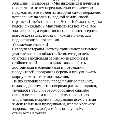
Абишевич Назарбаев: «Мы находимся в вечном и
неоплатном долгу перед памятью героических
предков, во все моменты истории самоотверженно
встававших на защиту родной земли, своей
страны». И действительно, День Победы с каждым
годом, с каждым 9 Мая становится все ярче, все
значительнее, а единство и сплоченность героев,
вместе ковавших победу, – яркий пример для
подрастающего поколения.
Уважаемые земляки!
Сегодня ветераны Жетысу принимают активное
участие в жизни области, безвозмездно делясь
опытом, вдохновляя своим жизнелюбием и
стойкостью. И наша главная задача – быть
достойными наследниками и потомками
победителей, продолжая беречь и приумножать
мирную жизнь и ее достижения.
Низко склоняя голову перед памятью павших,
отдавая дань тем, кто совершал ратные подвиги,
трудился в тылу и говоря огромное спасибо
нашим ветеранам и нынешнему поколению
защитников, искренне поздравляю всех с этими
замечательными праздниками, желаю крепкого
здоровья, мира, добра и благополучия!», —
отмечается в тексте.