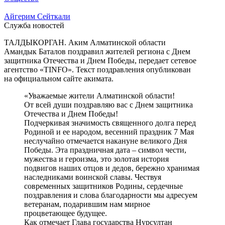
Айгерим Сейткали
Служба новостей
ТАЛДЫКОРГАН. Аким Алматинской области
Амандык Баталов поздравил жителей региона с Днем
защитника Отечества и Днем Победы, передает сетевое
агентство «TINFO». Текст поздравления опубликован
на официальном сайте акимата.
«Уважаемые жители Алматинской области!
От всей души поздравляю вас с Днем защитника
Отечества и Днем Победы!
Подчеркивая значимость священного долга перед
Родиной и ее народом, весенний праздник 7 Мая
неслучайно отмечается накануне великого Дня
Победы. Эта праздничная дата – символ чести,
мужества и героизма, это золотая история
подвигов наших отцов и дедов, бережно хранимая
наследниками воинской славы. Чествуя
современных защитников Родины, сердечные
поздравления и слова благодарности мы адресуем
ветеранам, подарившим нам мирное
процветающее будущее.
Как отмечает Глава государства Нурсултан