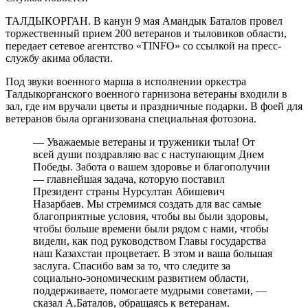
ТАЛДЫКОРГАН. В канун 9 мая Амандык Баталов провел
торжественный прием 200 ветеранов и тыловиков области,
передает сетевое агентство «TINFO» со ссылкой на пресс-
службу акима области.
Под звуки военного марша в исполнении оркестра
Талдыкорганского военного гарнизона ветераны входили в
зал, где им вручали цветы и праздничные подарки. В фоей для
ветеранов была организована специальная фотозона.
— Уважаемые ветераны и труженики тыла! От
всей души поздравляю вас с наступающим Днем
Победы. Забота о вашем здоровье и благополучии
— главнейшая задача, которую поставил
Президент страны Нурсултан Абишевич
Назарбаев. Мы стремимся создать для вас самые
благоприятные условия, чтобы вы были здоровы,
чтобы больше времени были рядом с нами, чтобы
видели, как под руководством Главы государства
наш Казахстан процветает. В этом и ваша большая
заслуга. Спасибо вам за то, что следите за
социально-эономическим развитием области,
поддерживаете, помогаете мудрыми советами, —
сказал А.Баталов, обращаясь к ветеранам.