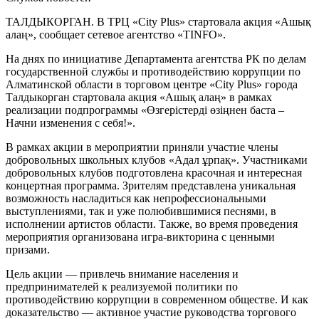
ТАЛДЫКОРГАН. В ТРЦ «City Plus» стартовала акция «Ашық
алаң», сообщает сетевое агентство «TINFO».
На днях по инициативе Департамента агентства РК по делам
государственной службы и противодействию коррупции по
Алматинской области в торговом центре «City Plus» города
Талдыкорган стартовала акция «Ашық алаң» в рамках
реализации подпрограммы «Өзгерістерді өзіңнен баста –
Начни изменения с себя!».
В рамках акции в мероприятии приняли участие члены
добровольных школьных клубов «Адал ұрпақ». Участниками
добровольных клубов подготовлена красочная и интересная
концертная программа. Зрителям представлена уникальная
возможность насладиться как непрофессиональными
выступлениями, так и уже полюбившимися песнями, в
исполнении артистов области. Также, во время проведения
мероприятия организована игра-викторина с ценными
призами.
Цель акции — привлечь внимание населения и
предпринимателей к реализуемой политики по
противодействию коррупции в современном обществе. И как
доказательство — активное участие руководства торгового