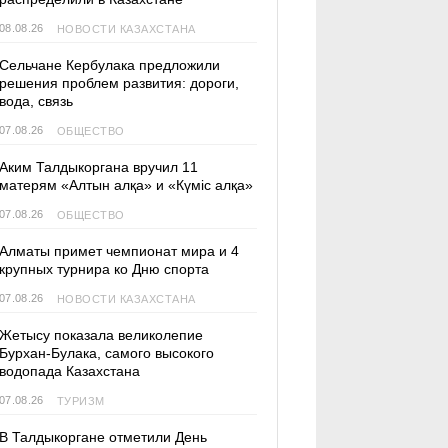
08.08.26
НОВОСТИ КАЗАХСТАНА
Сельчане Кербулака предложили
решения проблем развития: дороги,
вода, связь
07.08.26
ОБЩЕСТВО
Аким Талдыкоргана вручил 11
матерям «Алтын алқа» и «Күміс алқа»
07.08.26
ОБЩЕСТВО
Алматы примет чемпионат мира и 4
крупных турнира ко Дню спорта
07.08.26
НОВОСТИ КАЗАХСТАНА
Жетысу показала великолепие
Бурхан-Булака, самого высокого
водопада Казахстана
07.08.26
ТУРИЗМ
В Талдыкоргане отметили День