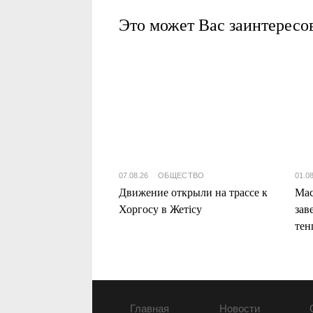
Это может Вас заинтересо
07.08.26
ОБЩЕСТВО
01.0
Движение открыли на трассе к
Мас
Хоргосу в Жетісу
зав
тен
Жет
Главная
Новости