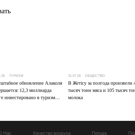
вать
8.26
ТУРИЗМ
31.07.26
ОБЩЕСТВО
штабное обновление Алаколя
В Жетісу за полгода произвели 
ершается: 12,3 миллиарда
тысяч тонн мяса и 105 тысяч то
ге инвестировано в туризм
молока
ісу
О Нас
Качество воздуха
Погода
По