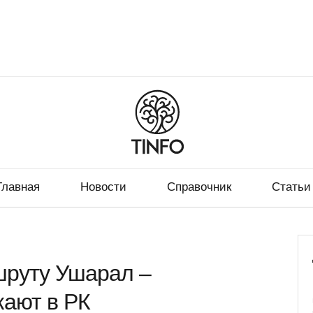
Главная
Новости
Справочник
Статьи
шруту Ушарал –
кают в РК