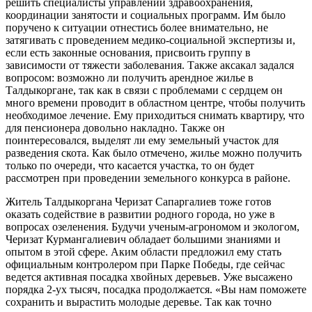
решить специалисты управлений здравоохранения,
координации занятости и социальных программ. Им было
поручено к ситуации отнестись более внимательно, не
затягивать с проведением медико-социальной экспертизы и,
если есть законные основания, присвоить группу в
зависимости от тяжести заболевания. Также аксакал задался
вопросом: возможно ли получить арендное жилье в
Талдыкоргане, так как в связи с проблемами с сердцем он
много времени проводит в областном центре, чтобы получить
необходимое лечение. Ему приходиться снимать квартиру, что
для пенсионера довольно накладно. Также он
поинтересовался, выделят ли ему земельный участок для
разведения скота. Как было отмечено, жилье можно получить
только по очереди, что касается участка, то он будет
рассмотрен при проведении земельного конкурса в районе.
Житель Талдыкоргана Черизат Сапаргалиев тоже готов
оказать содействие в развитии родного города, но уже в
вопросах озеленения. Будучи ученым-агрономом и экологом,
Черизат Курмангалиевич обладает большими знаниями и
опытом в этой сфере. Аким области предложил ему стать
официальным контролером при Парке Победы, где сейчас
ведется активная посадка хвойных деревьев. Уже высажено
порядка 2-ух тысяч, посадка продолжается. «Вы нам поможете
сохранить и вырастить молодые деревье. Так как точно