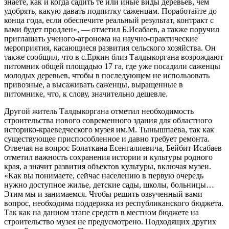
знаете, как и когда садить те или иные виды деревьев, чем
удобрять, какую давать подпитку саженцам. Поработайте до
конца года, если обеспечите реальный результат, контракт с
вами будет продлен», — отметил Б.Исабаев, а также поручил
приглашать ученого-агронома на научно-практические
мероприятия, касающиеся развития сельского хозяйства. Он
также сообщил, что в с.Еркин близ Талдыкоргана возрождают
питомник общей площадью 17 га, где уже посадили саженцы
молодых деревьев, чтобы в последующем не использовать
привозные, а высаживать саженцы, выращенные в
питомнике, что, к слову, значительно дешевле.
Другой житель Талдыкоргана отметил необходимость
строительства нового современного здания для областного
историко-краеведческого музея им.М. Тынышпаева, так как
существующее приспособленное и давно требует ремонта.
Отвечая на вопрос Болаткана Есенгалиевича, Бейбит Исабаев
отметил важность сохранения истории и культуры родного
края, а значит развития объектов культуры, включая музеи.
«Как вы понимаете, сейчас населению в первую очередь
нужно доступное жилье, детские сады, школы, больницы…
Этим мы и занимаемся. Чтобы решить озвученный вами
вопрос, необходима поддержка из республиканского бюджета.
Так как на данном этапе средств в местном бюджете на
строительство музея не предусмотрено. Подходящих других