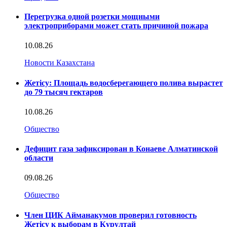
Перегрузка одной розетки мощными
электроприборами может стать причиной пожара
10.08.26
Новости Казахстана
Жетісу: Площадь водосберегающего полива вырастет
до 79 тысяч гектаров
10.08.26
Общество
Дефицит газа зафиксирован в Конаеве Алматинской
области
09.08.26
Общество
Член ЦИК Айманакумов проверил готовность
Жетісу к выборам в Курултай