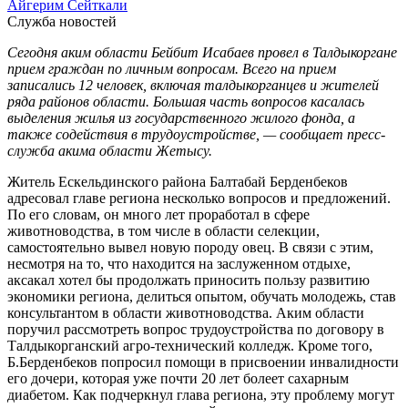
Айгерим Сейткали
Служба новостей
Сегодня аким области Бейбит Исабаев провел в Талдыкоргане
прием граждан по личным вопросам. Всего на прием
записались 12 человек, включая талдыкорганцев и жителей
ряда районов области. Большая часть вопросов касалась
выделения жилья из государственного жилого фонда, а
также содействия в трудоустройстве, — сообщает пресс-
служба акима области Жетысу.
Житель Ескельдинского района Балтабай Берденбеков
адресовал главе региона несколько вопросов и предложений.
По его словам, он много лет проработал в сфере
животноводства, в том числе в области селекции,
самостоятельно вывел новую породу овец. В связи с этим,
несмотря на то, что находится на заслуженном отдыхе,
аксакал хотел бы продолжать приносить пользу развитию
экономики региона, делиться опытом, обучать молодежь, став
консультантом в области животноводства. Аким области
поручил рассмотреть вопрос трудоустройства по договору в
Талдыкорганский агро-технический колледж. Кроме того,
Б.Берденбеков попросил помощи в присвоении инвалидности
его дочери, которая уже почти 20 лет болеет сахарным
диабетом. Как подчеркнул глава региона, эту проблему могут