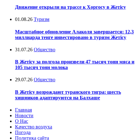
Движение открыли на трассе к Хоргосу в Жетісу
01.08.26
Туризм
Масштабное обновление Алаколя завершается: 12,3
миллиарда тенге инвестировано в туризм Жетісу
31.07.26
Общество
В Жетісу за полгода произвели 47 тысяч тонн мяса и
105 тысяч тонн молока
29.07.26
Общество
В Жетісу возрождают туранского тигра: шесть
хищников адаптируются на Балхаше
Главная
Новости
О Нас
Качество воздуха
Погода
Политика сайта