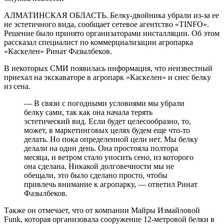
АЛМАТИНСКАЯ ОБЛАСТЬ. Белку-двойника убрали из-за ее
не эстетичного вида, сообщает сетевое агентство «TINFO».
Решение было принято организаторами инсталляции. Об этом
рассказал специалист по коммерциализации агропарка
«Каскелен» Ринат Фазылбеков.
В некоторых СМИ появилась информация, что неизвестный
приехал на экскаваторе в агропарк «Каскелен» и снес белку
из сена.
— В связи с погодными условиями мы убрали
белку сами, так как она начала терять
эстетический вид. Если будет целесообразно, то,
может, в маркетинговых целях будем еще что-то
делать. Но пока определенной цели нет. Мы белку
делали на один день. Она простояла полтора
месяца, и ветром стало уносить сено, из которого
она сделана. Никакой долговечности мы не
обещали, это было сделано просто, чтобы
привлечь внимание к агропарку, — ответил Ринат
Фазылбеков.
Также он отмечает, что от компании Майры Измайловой
Funk, которая организовала сооружение 12-метровой белки в