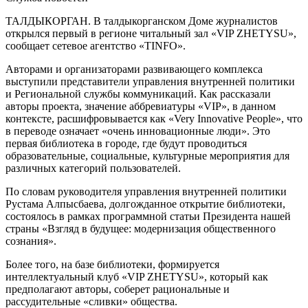
ТАЛДЫКОРГАН. В талдыкорганском Доме журналистов
открылся первый в регионе читальный зал «VIP ZHETYSU»,
сообщает сетевое агентство «TINFO».
Авторами и организаторами развивающего комплекса
выступили представители управления внутренней политики
и Региональной службы коммуникаций. Как рассказали
авторы проекта, значение аббревиатуры «VIP», в данном
контексте, расшифровывается как «Very Innovative People», что
в переводе означает «очень инновационные люди». Это
первая библиотека в городе, где будут проводиться
образовательные, социальные, культурные мероприятия для
различных категорий пользователей.
По словам руководителя управления внутренней политики
Рустама Алпысбаева, долгожданное открытие библиотеки,
состоялось в рамках программной статьи Президента нашей
страны «Взгляд в будущее: модернизация общественного
сознания».
Более того, на базе библиотеки, формируется
интеллектуальный клуб «VIP ZHETYSU», который как
предполагают авторы, соберет рациональные и
рассудительные «сливки» общества.