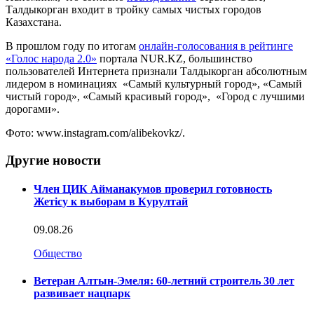
Талдыкорган входит в тройку самых чистых городов
Казахстана.
В прошлом году по итогам
онлайн-голосования в рейтинге
«Голос народа 2.0»
портала NUR.KZ, большинство
пользователей Интернета признали Талдыкорган абсолютным
лидером в номинациях «Самый культурный город», «Самый
чистый город», «Самый красивый город», «Город с лучшими
дорогами».
Фото: www.instagram.com/alibekovkz/.
Другие новости
Член ЦИК Айманакумов проверил готовность
Жетісу к выборам в Курултай
09.08.26
Общество
Ветеран Алтын-Эмеля: 60-летний строитель 30 лет
развивает нацпарк