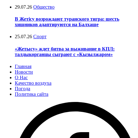
29.07.26
Общество
В Жетісу возрождают туранского тигра: шесть
хищников адаптируются на Балхаше
25.07.26
Спорт
«Жетысу» ждет битва за выживание в КПЛ:
талдыкорганцы сыграют с «Кызылжаром»
Главная
Новости
О Нас
Качество воздуха
Погода
Политика сайта