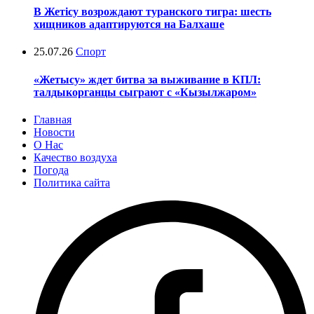
В Жетісу возрождают туранского тигра: шесть
хищников адаптируются на Балхаше
25.07.26
Спорт
«Жетысу» ждет битва за выживание в КПЛ:
талдыкорганцы сыграют с «Кызылжаром»
Главная
Новости
О Нас
Качество воздуха
Погода
Политика сайта