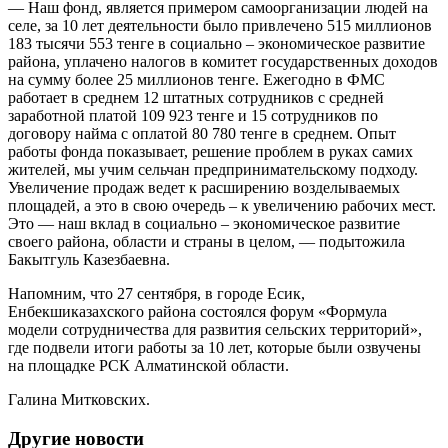
— Наш фонд, является примером самоорганизации людей на
селе, за 10 лет деятельности было привлечено 515 миллионов
183 тысячи 553 тенге в социально – экономическое развитие
района, уплачено налогов в комитет государственных доходов
на сумму более 25 миллионов тенге. Ежегодно в ФМС
работает в среднем 12 штатных сотрудников с средней
заработной платой 109 923 тенге и 15 сотрудников по
договору найма с оплатой 80 780 тенге в среднем. Опыт
работы фонда показывает, решение проблем в руках самих
жителей, мы учим сельчан предпринимательскому подходу.
Увеличение продаж ведет к расширению возделываемых
площадей, а это в свою очередь – к увеличению рабочих мест.
Это — наш вклад в социально – экономическое развитие
своего района, области и страны в целом, — подытожила
Бакытгуль Казезбаевна.
Напомним, что 27 сентября, в городе Есик,
Енбекшиказахского района состоялся форум «Формула
модели сотрудничества для развития сельских территорий»,
где подвели итоги работы за 10 лет, которые были озвучены
на площадке РСК Алматинской области.
Галина Митковских.
Другие новости