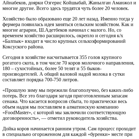
Айнабеков, доярки Озгерис Койшыбай, Жанылган Аманжол и
многие другие. Всего здесь трудятся чуть более 20 человек.
Хозяйство было образовано еще 20 лет назад. Именно тогда у
фермера появилась идея заняться сельским хозяйством. Как и
многие аграрии, Ш.Адетбеков начинал с малого. Но, со
временем хозяйство расширилось, окрепло и сегодня к/х
«Балпык» входит в число крупных сельхозформирований
Коксуского района.
Сегодня в хозяйстве насчитывается 355 голов крупного
рогатого скота, в том числе 70 коров молочного направления,
180 – сухостойных, более 50 телят и 55 быков-
производителей. А общий валовой надой молока в сутки
составляет порядка 700-750 литров.
«Прошлую зиму мы пережили благополучно, без каких-либо
потерь. Все это благодаря загодя приготовленным запасам
сенажа. Что касается вопросов сбыта, то практически весь
объем надоя мы поставляем в алматинскую компанию
«FoodMaster», с которой мы заключили соответствующую
договоренность», — отметил руководитель хозяйства.
Дойка коров начинается ранним утром. Сам процесс проходит
в специально огороженном для каждой «буренки» месте при