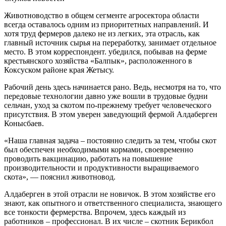
Животноводство в общем сегменте агросектора области
всегда оставалось одним из приоритетных направлений. И
хотя труд фермеров далеко не из легких, эта отрасль, как
главный источник сырья на переработку, занимает отдельное
место. В этом корреспондент. убедился, побывав на ферме
крестьянского хозяйства «Балпык», расположенного в
Коксуском районе края Жетысу.
Рабочий день здесь начинается рано. Ведь, несмотря на то, что
передовые технологии давно уже вошли в трудовые будни
сельчан, уход за скотом по-прежнему требует человеческого
присутствия. В этом уверен заведующий фермой Алдаберген
Конысбаев.
«Наша главная задача – постоянно следить за тем, чтобы скот
был обеспечен необходимыми кормами, своевременно
проводить вакцинацию, работать на повышение
производительности и продуктивности выращиваемого
скота», — пояснил животновод.
Алдаберген в этой отрасли не новичок. В этом хозяйстве его
знают, как опытного и ответственного специалиста, знающего
все тонкости фермерства. Впрочем, здесь каждый из
работников – профессионал. В их числе – скотник Берикбол