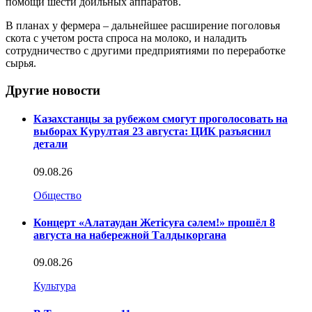
помощи шести доильных аппаратов.
В планах у фермера – дальнейшее расширение поголовья
скота с учетом роста спроса на молоко, и наладить
сотрудничество с другими предприятиями по переработке
сырья.
Другие новости
Казахстанцы за рубежом смогут проголосовать на
выборах Курултая 23 августа: ЦИК разъяснил
детали
09.08.26
Общество
Концерт «Алатаудан Жетісуға сәлем!» прошёл 8
августа на набережной Талдыкоргана
09.08.26
Культура