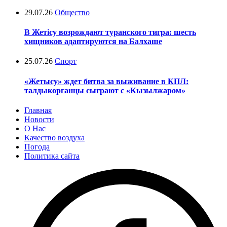
29.07.26
Общество
В Жетісу возрождают туранского тигра: шесть
хищников адаптируются на Балхаше
25.07.26
Спорт
«Жетысу» ждет битва за выживание в КПЛ:
талдыкорганцы сыграют с «Кызылжаром»
Главная
Новости
О Нас
Качество воздуха
Погода
Политика сайта