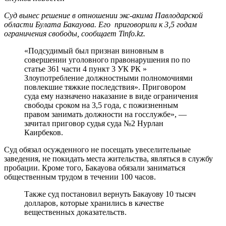
Суд вынес решение в отношении экс-акима Павлодарской
области Булата Бакауова. Его приговорили к 3,5 годам
ограничения свободы, сообщает Tinfo.kz.
«Подсудимый был признан виновным в
совершении уголовного правонарушения по по
статье 361 части 4 пункт 3 УК РК »
Злоупотребление должностными полномочиями
повлекшие тяжкие последствия». Приговором
суда ему назначено наказание в виде ограничения
свободы сроком на 3,5 года, с пожизненным
правом занимать должности на госслужбе», —
зачитал приговор судья суда №2 Нурлан
Каирбеков.
Суд обязал осужденного не посещать увеселительные
заведения, не покидать места жительства, являться в службу
пробации. Кроме того, Бакауова обязали заниматься
общественным трудом в течении 100 часов.
Также суд постановил вернуть Бакауову 10 тысяч
долларов, которые хранились в качестве
вещественных доказательств.