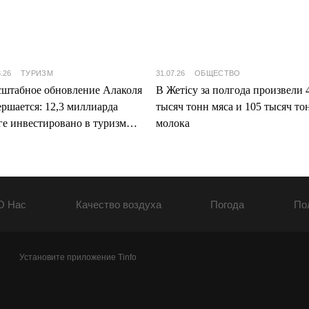
8.26
ТУРИЗМ
31.07.26
ОБЩЕСТВО
штабное обновление Алаколя
В Жетісу за полгода произвели 
ершается: 12,3 миллиарда
тысяч тонн мяса и 105 тысяч то
ге инвестировано в туризм
молока
ісу
О Нас
Качество воздуха
Погода
По
Установите приложение Tinfo