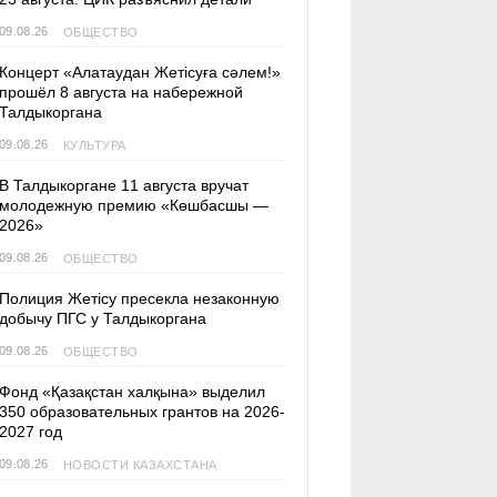
09.08.26
ОБЩЕСТВО
Концерт «Алатаудан Жетісуға сәлем!»
прошёл 8 августа на набережной
Талдыкоргана
09.08.26
КУЛЬТУРА
В Талдыкоргане 11 августа вручат
молодежную премию «Көшбасшы —
2026»
09.08.26
ОБЩЕСТВО
Полиция Жетісу пресекла незаконную
добычу ПГС у Талдыкоргана
09.08.26
ОБЩЕСТВО
Фонд «Қазақстан халқына» выделил
350 образовательных грантов на 2026-
2027 год
09.08.26
НОВОСТИ КАЗАХСТАНА