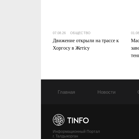
07.08.26
ОБЩЕСТВО
01.0
Движение открыли на трассе к
Мас
Хоргосу в Жетісу
зав
тен
Жет
Главная
Новости
Информационный Портал
г. Талдыкорган