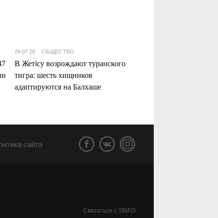
29.07.26
ОБЩЕСТВО
47
В Жетісу возрождают туранского
нн
тигра: шесть хищников
адаптируются на Балхаше
литика сайта
Связаться с TINFO