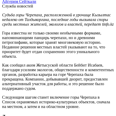
Айгерим Сейткали
Служба новостей
Судьба горы Черепаха, расположенной в урочище Кызылтас
недалеко от Талдыкоргана, последние годы вызывала споры
среди местных жителей, экологов и властей, передает tinfo.kz
Гора известна не только своими необычными формами,
напоминающими панцирь черепахи, но и древними
петроглифами, которые хранят многовековую историю.
Недавние решения местных властей указывают на то, что
приоритет будет отдан сохранению этого уникального
объекта.
Как сообщил аким Жетысуской области Бейбит Исабаев,
благодаря усилиям экологов, общественности и компетентных
органов, разработка карьера на горе Черепаха была
прекращена. Компании, добывавшей диорит, предоставлен
альтернативный участок для работы, и это решение было
поддержано судом.
Следующим шагом станет включение горы Черепаха в
Список охраняемых историко-культурных объектов, сначала
на местном, а затем и на областном уровне.