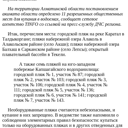
На территории Алматинской области постановлением
акимата области определено 11 разрешенных общественных
мест для купания в водоемах, сообщает сетевое
агентство TINFO со ссылкой на пресс-службу ДЧС региона.
Итак, перечислим места: городской пляж на реке Каратал в
Талдыкоргане; пляжи набережной озера Алаколь в
Алакольском районе (село Акши); пляжи набережной озера
Балхаш в Сарканском районе (село Лепсы); открытый
плавательный бассейн в Текели.
А также семь пляжей на юго-западном
побережье Капшагайского водохранилища:
городской пляж № 1, участок № 87; городской
пляж № 2, участок № 103; городской пляж № 3,
участок № 106; городской пляж № 4, участок №
111; городской пляж № 5, участок № 136;
городской пляж № 6, участок № 141; городской
пляж № 7, участок № 143. ​
Необорудованные пляжи считаются небезопасными, и
купание в них запрещено. В ведомстве также напомнили о
соблюдении элементарных правил безопасности: купаться
только на оборудованных пляжах и в других отведенных для