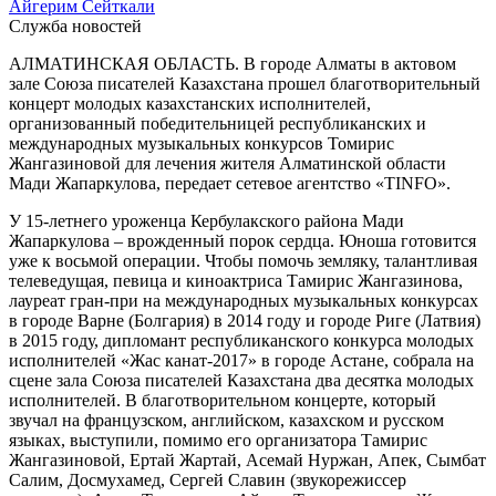
Айгерим Сейткали
Служба новостей
АЛМАТИНСКАЯ ОБЛАСТЬ. В городе Алматы в актовом
зале Союза писателей Казахстана прошел благотворительный
концерт молодых казахстанских исполнителей,
организованный победительницей республиканских и
международных музыкальных конкурсов Томирис
Жангазиновой для лечения жителя Алматинской области
Мади Жапаркулова, передает сетевое агентство «TINFO».
У 15-летнего уроженца Кербулакского района Мади
Жапаркулова – врожденный порок сердца. Юноша готовится
уже к восьмой операции. Чтобы помочь земляку, талантливая
телеведущая, певица и киноактриса Тамирис Жангазинова,
лауреат гран-при на международных музыкальных конкурсах
в городе Варне (Болгария) в 2014 году и городе Риге (Латвия)
в 2015 году, дипломант республиканского конкурса молодых
исполнителей «Жас канат-2017» в городе Астане, собрала на
сцене зала Союза писателей Казахстана два десятка молодых
исполнителей. В благотворительном концерте, который
звучал на французском, английском, казахском и русском
языках, выступили, помимо его организатора Тамирис
Жангазиновой, Ертай Жартай, Асемай Нуржан, Апек, Сымбат
Салим, Досмухамед, Сергей Славин (звукорежиссер