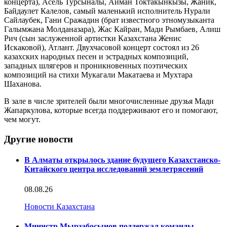
концерта), Асель Турсыналы, Айман Токтакынкызы, Жаник,
Байдаулет Калелов, самый маленький исполнитель Нурали
Сайлаубек, Гани Сражадин (брат известного этномузыканта
Галымжана Молданазара), Жас Кайран, Мади Рымбаев, Алиш
Рич (сын заслуженной артистки Казахстана Женис
Искаковой), Атлант. Двухчасовой концерт состоял из 26
казахских народных песен и эстрадных композиций,
западных шлягеров и проникновенных поэтических
композиций на стихи Мукагали Макатаева и Мухтара
Шаханова.
В зале в числе зрителей были многочисленные друзья Мади
Жапаркулова, которые всегда поддерживают его и помогают,
чем могут.
Другие новости
В Алматы открылось здание будущего Казахстанско-
Китайского центра исследований землетрясений
08.08.26
Новости Казахстана
Министр Мырзабосынов поддержал команды