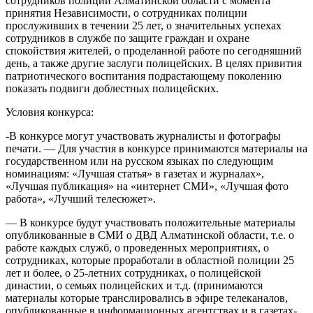
сотрудников полиции Алматинской области с момента
принятия Независимости, о сотрудниках полиции
прослуживших в течении 25 лет, о значительных успехах
сотрудников в службе по защите граждан и охране
спокойствия жителей, о проделанной работе по сегодняшний
день, а также другие заслуги полицейских. В целях привития
патриотического воспитания подрастающему поколению
показать подвиги доблестных полицейских.
Условия конкурса:
-В конкурсе могут участвовать журналисты и фотографы
печати. — Для участия в конкурсе принимаются материалы на
государственном или на русском языках по следующим
номинациям: «Лучшая статья» в газетах и журналах»,
«Лучшая публикация» на «интернет СМИ», «Лучшая фото
работа», «Лучший телесюжет».
— В конкурсе будут участвовать положительные материалы
опубликованные в СМИ о ДВД Алматинской области, т.е. о
работе каждых служб, о проведенных мероприятиях, о
сотрудниках, которые проработали в областной полиции 25
лет и более, о 25-летних сотрудниках, о полицейской
династии, о семьях полицейских и т.д. (принимаются
материалы которые транслировались в эфире телеканалов,
опубликованные в информационных агентствах и в газетах-