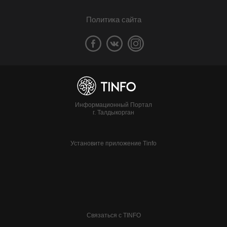
Политика сайта
Информационный Портал
г. Талдыкорган
Установите приложение Tinfo
Связаться с TINFO