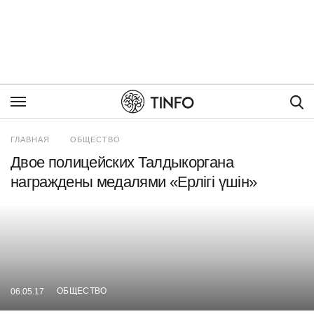
Пои
ГЛАВНАЯ
ОБЩЕСТВО
Двое полицейских Талдыкоргана
награждены медалями «Ерлігі үшін»
ОБЩЕСТВО
06.05.17