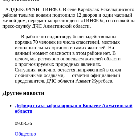
ТАЛДЫКОРГАН. ТИНФО- В селе Карабулак Ескельдинского
района талыми водами подтопило 12 дворов и один частный
жилой дом, передает корреспондент «ТИНФО», со ссылкой на
пресс-службу ДЧС Алматинской области.
— В работе по водоотводу были задействованы
порядка 70 человек из числа спасателей, местных
исполнительных органов и самих жителей. На
данный момент опасности в этом районе нет. В
целом, мы регулярно оповещаем жителей области
о прогнозируемых природных явлениях.
Ситуация, конечно, остается напряженной в связи
с обильными осадками, — отметил официальный
представитель ДЧС области Азамат Журтбаев.
Другие новости
Дефицит газа зафиксирован в Конаеве Алматинской
области
09.08.26
Общество