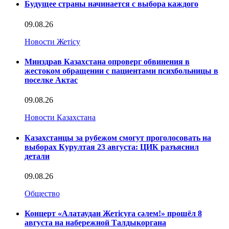
Будущее страны начинается с выбора каждого
09.08.26
Новости Жетісу
Минздрав Казахстана опроверг обвинения в
жестоком обращении с пациентами психбольницы в
поселке Актас
09.08.26
Новости Казахстана
Казахстанцы за рубежом смогут проголосовать на
выборах Курултая 23 августа: ЦИК разъяснил
детали
09.08.26
Общество
Концерт «Алатаудан Жетісуға сәлем!» прошёл 8
августа на набережной Талдыкоргана