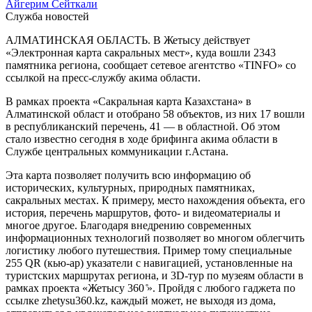
Айгерим Сейткали
Служба новостей
АЛМАТИНСКАЯ ОБЛАСТЬ. В Жетысу действует
«Электронная карта сакральных мест», куда вошли 2343
памятника региона, сообщает сетевое агентство «TINFO» со
ссылкой на пресс-службу акима области.
В рамках проекта «Сакральная карта Казахстана» в
Алматинской област и отобрано 58 объектов, из них 17 вошли
в республиканский перечень, 41 — в областной. Об этом
стало известно сегодня в ходе брифинга акима области в
Службе центральных коммуникации г.Астана.
Эта карта позволяет получить всю информацию об
исторических, культурных, природных памятниках,
сакральных местах. К примеру, место нахождения объекта, его
история, перечень маршрутов, фото- и видеоматериалы и
многое другое. Благодаря внедрению современных
информационных технологий позволяет во многом облегчить
логистику любого путешествия. Пример тому специальные
255 QR (кью-ар) указатели с навигацией, установленные на
туристских маршрутах региона, и 3D-тур по музеям области в
рамках проекта «Жетысу 360 ̊». Пройдя с любого гаджета по
ссылке zhetysu360.kz, каждый может, не выходя из дома,