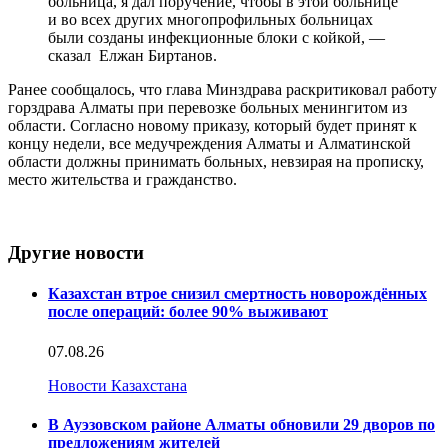
больница, я дал поручение, чтобы в этой больнице
и во всех других многопрофильных больницах
были созданы инфекционные блоки с койкой, —
сказал Елжан Биртанов.
Ранее сообщалось, что глава Минздрава раскритиковал работу
горздрава Алматы при перевозке больных менингитом из
области. Согласно новому приказу, который будет принят к
концу недели, все медучреждения Алматы и Алматинской
области должны принимать больных, невзирая на прописку,
место жительства и гражданство.
Другие новости
Казахстан втрое снизил смертность новорождённых
после операций: более 90% выживают
07.08.26
Новости Казахстана
В Ауэзовском районе Алматы обновили 29 дворов по
предложениям жителей