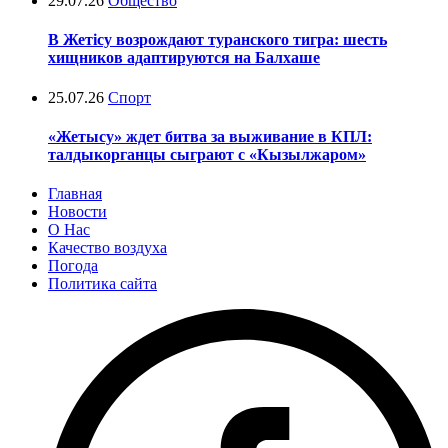
29.07.26
Общество
В Жетісу возрождают туранского тигра: шесть
хищников адаптируются на Балхаше
25.07.26
Спорт
«Жетысу» ждет битва за выживание в КПЛ:
талдыкорганцы сыграют с «Кызылжаром»
Главная
Новости
О Нас
Качество воздуха
Погода
Политика сайта