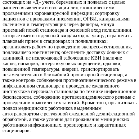
состоящих на «Д» учете, беременных и пожилых с целью
раннего выявления и изоляции лиц с клиническими
проявлениями коронавирусной инфекции; сортировку
пациентов с признаками пневмонии, ОРВИ, катаральными
явлениями и температурящих через фильтры, минуя
приемный покой стационара и основной вход поликлиники,
которые имеют отдельный вход/выход на улицу; ограничить
плановый прием в стационарах и поликлиниках;
организовать работу по проведению экспресс-тестирования,
подлежащего контингента; обеспечить доставку больных с
клиникой, не исключающей заболевание КВИ (наличие
кашля, насморка, потеря вкусовых ощущений, одышки,
повышенной температуры, диареи), транспортировать
незамедлительно в ближайший провизорный стационар, а
также контроль соблюдения противоэпидемического режима в
инфекционном стационаре и проведение ежедневного
инструктажа персонала стационара по технике инфекционной
безопасности, соблюдению противоэпидемического режима с
проведением практических занятий. Кроме того, организовать
подвоз медицинских работников выделенным
автотранспортом с регулярной ежедневной дезинфекционной
обработкой, а также условия для проживания медицинских
работников инфекционных, провизорных и карантинных
стационаров.