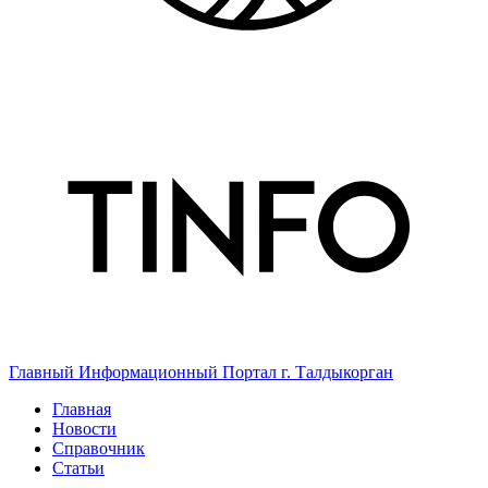
Главный Информационный Портал г. Талдыкорган
Главная
Новости
Справочник
Статьи