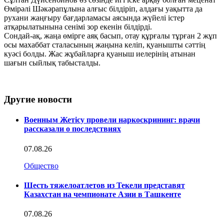
Өмірәлі Шәкәрапұлына алғыс білдіріп, алдағы уақытта да
рухани жаңғыру бағдарламасы аясында жүйелі істер
атқарылатынына сенімі зор екенін білдірді.
Сондай-ақ, жаңа өмірге аяқ басып, отау құрғалы тұрған 2 жұп
осы махаббат сталасының жаңына келіп, қуанышты сәттің
куәсі болды. Жас жұбайларға қуаныш иелерінің атынан
шағын сыйлық табысталды.
Другие новости
Военным Жетісу провели наркоскрининг: врачи
рассказали о последствиях
07.08.26
Общество
Шесть тяжелоатлетов из Текели представят
Казахстан на чемпионате Азии в Ташкенте
07.08.26