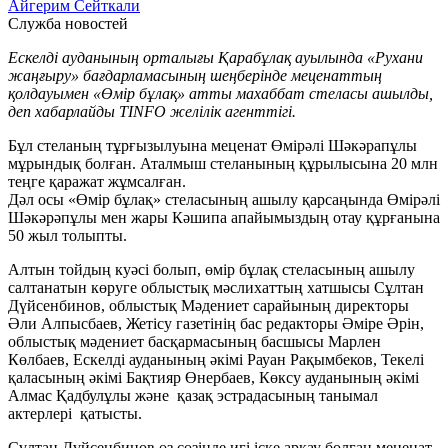
Айгерим Сейткали
Служба новостей
Ескелді ауданының орталығы​ Қарабұлақ ауылында «Рухани
жаңғыру» бағдарламасының шеңберінде меценаттың
қолдауымен «Өмір бұлақ» атты махаббат стеласы ашылды,
деп хабарлайды TINFO желілік агенттігі.
Бұл стеланың тұрғызылуына меценат Өмірәлі Шәкәрапұлы
мұрындық болған. Аталмыш стеланының құрылысына 20 млн
теңге қаражат жұмсалған.
Дәл осы «Өмір бұлақ» стеласының ашылу қарсаңында Өмірәлі
Шәкәрәпұлы мен жары Кәшипа апайымыздың отау құрғанына
50 жыл толыпты.
Алтын тойдың куәсі болып, өмір бұлақ стеласының ашылу
салтанатын көруге облыстық мәслихаттың хатшысы Сұлтан
Дүйсенбинов, облыстық Мәдениет сарайының директоры
Әли Алпысбаев, Жетісу газетінің бас редакторы Әміре Әрін,
облыстық мәдениет басқармасының басшысы Марлен
Көлбаев, Ескелді ауданының әкімі Рауан Рақымбеков, Текелі
қаласының әкімі Бақтияр Өнербаев, Көксу ауданының әкімі
Алмас Қадбулұлы және ​ қазақ эстрадасының танымал
актерлері ​ қатысты.
Сұлтан Дүйсенбинов өз сөзінде игі іске арқау болған меценат