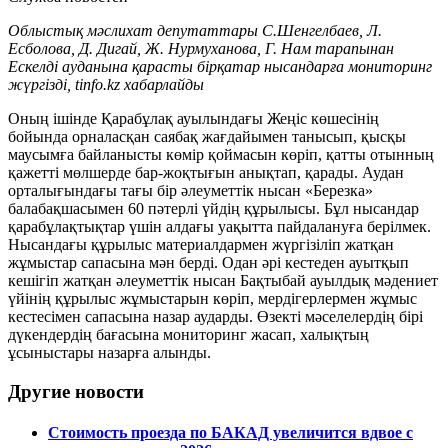
Облыстық мәслихат депутаттары С.Шенгелбаев, Л.
Есболова, Д. Дигай, Ж. Нурмуханова, Г. Нам тарапынан
Ескелді ауданына қарасты бірқатар нысандарға мониторинг
жүргізді, tinfo.kz хабарлайды
Оның ішінде Қарабұлақ ауылындағы Жеңіс көшесінің
бойында орналасқан саябақ жағдайымен танысып, қысқы
маусымға байланысты көмір қоймасын көріп, қатты отынның
қажетті мөлшерде бар-жоқтығын анықтап, қарады. Аудан
орталығындағы тағы бір әлеуметтік нысан «Березка»
балабақшасымен 60 пәтерлі үйдің құрылысы. Бұл нысандар
қарабұлақтықтар үшін алдағы уақытта пайдалануға берілмек.
Нысандағы құрылыс материалдармен жүргізіліп жатқан
жұмыстар сапасына мән берді. Одан әрі кестеден ауытқып
кешігіп жатқан әлеуметтік нысан Бақтыбай ауылдық мәдениет
үйінің құрылыс жұмыстарын көріп, мердігерлермен жұмыс
кестесімен сапасына назар аударды. Өзекті мәселелердің бірі
дүкендердің бағасына мониторинг жасап, халықтың
ұсыныстары назарға алынды.
Другие новости
Стоимость проезда по БАКАД увеличится вдвое с