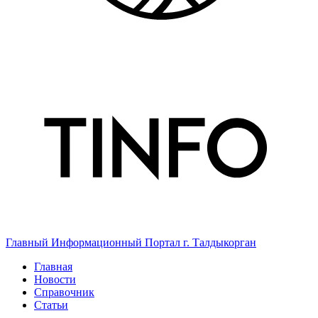
Главный Информационный Портал г. Талдыкорган
Главная
Новости
Справочник
Статьи