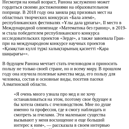
Несмотря на юный возраст, Ранона заслуженно может
гордиться своими достижениями на образовательном
поприще. В 2018 году она заняла ряд призовых мест на
областных творческих конкурсах «Бала әлемі»,
республиканских фестивалях «Ұлы дала ұрпағы», ІI место в
Международной олимпиаде «Математика без границ», в 2019-
м стала победителем республиканского конкурса
исследовательских проектов «Зерде», а также завоевала Гран-
при на международном конкурсе научных проектов
«Қазақстан күллі түркі халықтарының қасиетті «Қара
шаңырағы»».
В будущем Ранона мечтает стать пчеловодом и приносить
пользу не только своей стране, но и всему миру. В прошлом
году она изучила полезные качества меда, его пользу для
человека, состав и основные виды, посетив пасеки
Алматинской области.
«Я очень много узнала про мед и не хочу
останавливаться на этом, поэтому свое будущее я
бы хотела связать с пчеловодством. Мне по душе
именно та профессия, где я смогу наблюдать и
смотреть за пчелами. Эти маленькие существа
вызывают у меня восхищение и еще больший
интерес к ним», — рассказала в своем интервью