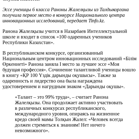
Эссе ученицы 6 класса Раноны Жалелқызы из Талдыкоргана
получила первое место в конкурсе Национального центра
инновационных исследований, передает Tinfo.kz.
Ранона Жалелқызы учится в Назарбаев Интеллектуальной
школе и входит в список «100 одаренных учеников
Республики Казахстан».
В республиканском конкурсе, организованный
Национальным центром инновационных исследований «Білім
Өркениеті» Ранона заняла I место за лучшее эссе «Моя
будущая профессия». Сочинение талантливой ученицы вошло
в книгу «ҚР 100 Үздік дарынды оқушысы». Также за
одаренность и лидерство она была награждена
удостоверением и нагрудным знаком «Дарынды оқушы».
«Талант – это 99% труда», – считает Ранона
Жалелқызы. Она продолжает активно участвовать
в различных конкурсах республиканского,
международного уровня, опираясь на жизненное
кредо своей мамы Толқын Жалел: «Человек всегда
должен стремиться к знаниям! Нет ничего
невозможного».