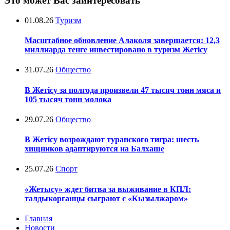
Это может Вас заинтересовать
01.08.26
Туризм
Масштабное обновление Алаколя завершается: 12,3
миллиарда тенге инвестировано в туризм Жетісу
31.07.26
Общество
В Жетісу за полгода произвели 47 тысяч тонн мяса и
105 тысяч тонн молока
29.07.26
Общество
В Жетісу возрождают туранского тигра: шесть
хищников адаптируются на Балхаше
25.07.26
Спорт
«Жетысу» ждет битва за выживание в КПЛ:
талдыкорганцы сыграют с «Кызылжаром»
Главная
Новости