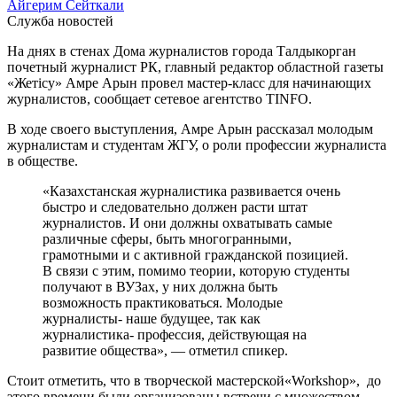
Айгерим Сейткали
Служба новостей
На днях в стенах Дома журналистов города Талдыкорган
почетный журналист РК, главный редактор областной газеты
«Жетісу» Амре Арын провел мастер-класс для начинающих
журналистов, сообщает сетевое агентство TINFO.
В ходе своего выступления, Амре Арын рассказал молодым
журналистам и студентам ЖГУ, о роли профессии журналиста
в обществе.
«Казахстанская журналистика развивается очень
быстро и следовательно должен расти штат
журналистов. И они должны охватывать самые
различные сферы, быть многогранными,
грамотными и с активной гражданской позицией.
В связи с этим, помимо теории, которую студенты
получают в ВУЗах, у них должна быть
возможность практиковаться. Молодые
журналисты- наше будущее, так как
журналистика- профессия, действующая на
развитие общества», — отметил спикер.
Стоит отметить, что в творческой мастерской«Workshop», до
этого времени были организованы встречи с множеством