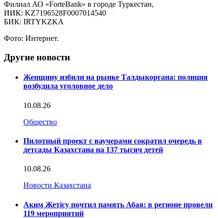
Филиал АО «ForteBank» в городе Туркестан,
ИИК: KZ7196528F0007014540
БИК: IRTYKZKA
Фото: Интернет.
Другие новости
Женщину избили на рынке Талдыкоргана: полиция
возбудила уголовное дело
10.08.26
Общество
Пилотный проект с ваучерами сократил очередь в
детсады Казахстана на 137 тысяч детей
10.08.26
Новости Казахстана
Аким Жетісу почтил память Абая: в регионе провели
119 мероприятий