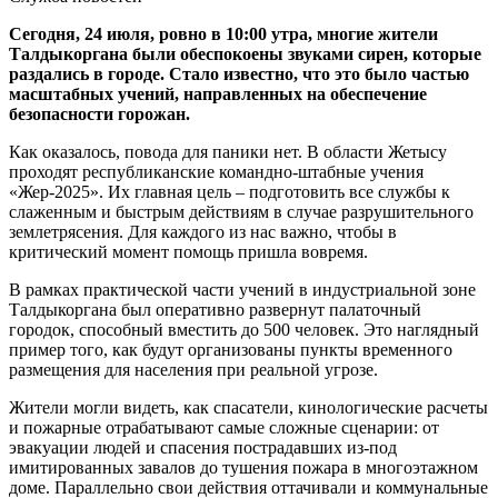
Сегодня, 24 июля, ровно в 10:00 утра, многие жители
Талдыкоргана были обеспокоены звуками сирен, которые
раздались в городе. Стало известно, что это было частью
масштабных учений, направленных на обеспечение
безопасности горожан.
Как оказалось, повода для паники нет. В области Жетысу
проходят республиканские командно-штабные учения
«Жер-2025». Их главная цель – подготовить все службы к
слаженным и быстрым действиям в случае разрушительного
землетрясения. Для каждого из нас важно, чтобы в
критический момент помощь пришла вовремя.
В рамках практической части учений в индустриальной зоне
Талдыкоргана был оперативно развернут палаточный
городок, способный вместить до 500 человек. Это наглядный
пример того, как будут организованы пункты временного
размещения для населения при реальной угрозе.
Жители могли видеть, как спасатели, кинологические расчеты
и пожарные отрабатывают самые сложные сценарии: от
эвакуации людей и спасения пострадавших из-под
имитированных завалов до тушения пожара в многоэтажном
доме. Параллельно свои действия оттачивали и коммунальные