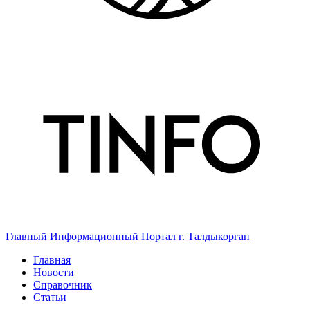
Главный Информационный Портал г. Талдыкорган
Главная
Новости
Справочник
Статьи