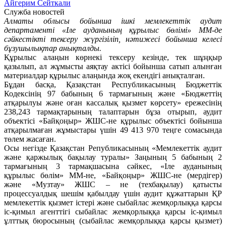
Айгерим Сейткали
Служба новостей
Алматы облысы бойынша ішкі мемлекеттік аудит
департаменті «Іле ауданының құрылыс бөлімі» ММ-де
сәйкестікті тексеру жүргізіліп, нәтижесі бойынша келесі
бұзушылықтар анықталды.
Құрылыс алаңын көрнекі тексеру кезінде, тек шұңқыр
қазылып, ал жұмысты аяқтау актісі бойынша сатып алынған
материалдар құрылыс алаңында жоқ екендігі анықталған.
Бұдан басқа, Қазақстан Республикасының Бюджеттік
Кодексінің 97 бабының 6 тармағының және «Бюджеттің
атқарылуы және оған кассалық қызмет көрсету» ережесінің
238,243 тармақтарының талаптарын бұза отырып, аудит
объектісі «Байқоңыр» ЖШС-не құрылыс объектісі бойынша
атқарылмаған жұмыстары үшін 49 413 970 теңге сомасында
төлем жасаған.
Осы негізде Қазақстан Републикасының «Мемлекеттік аудит
және қаржылық бақылау туралы» Заңының 5 бабының 2
тармағының 3 тармақшасына сәйкес, «Іле ауданының
құрылыс бөлім» ММ-не, «Байқоңыр» ЖШС-не (мердігер)
және «Музтау» ЖШС – не (техбақылау) қатысты
процессуалдық шешім қабылдау үшін аудит құжаттарын ҚР
мемлекеттік қызмет істері және сыбайлас жемқорлыққа қарсы
іс-қимыл агенттігі сыбайлас жемқорлыққа қарсы іс-қимыл
ұлттық бюросының (сыбайлас жемқорлыққа қарсы қызмет)