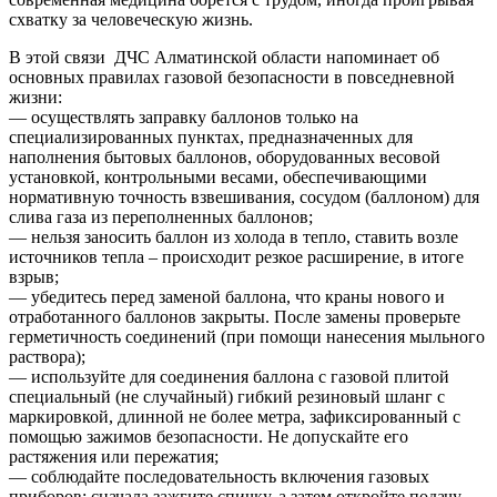
схватку за человеческую жизнь.
В этой связи ДЧС Алматинской области напоминает об
основных правилах газовой безопасности в повседневной
жизни:
— осуществлять заправку баллонов только на
специализированных пунктах, предназначенных для
наполнения бытовых баллонов, оборудованных весовой
установкой, контрольными весами, обеспечивающими
нормативную точность взвешивания, сосудом (баллоном) для
слива газа из переполненных баллонов;
— нельзя заносить баллон из холода в тепло, ставить возле
источников тепла – происходит резкое расширение, в итоге
взрыв;
— убедитесь перед заменой баллона, что краны нового и
отработанного баллонов закрыты. После замены проверьте
герметичность соединений (при помощи нанесения мыльного
раствора);
— используйте для соединения баллона с газовой плитой
специальный (не случайный) гибкий резиновый шланг с
маркировкой, длинной не более метра, зафиксированный с
помощью зажимов безопасности. Не допускайте его
растяжения или пережатия;
— соблюдайте последовательность включения газовых
приборов: сначала зажгите спичку, а затем откройте подачу