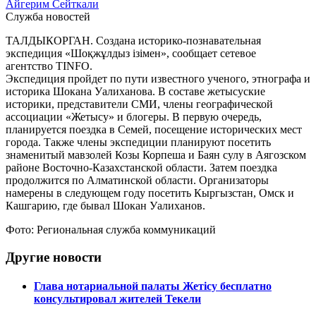
Айгерим Сейткали
Служба новостей
ТАЛДЫКОРГАН. Создана историко-познавательная
экспедиция «Шоқжұлдыз ізімен», сообщает сетевое
агентство TINFO.
Экспедиция пройдет по пути известного ученого, этнографа и
историка Шокана Уалиханова. В составе жетысуские
историки, представители СМИ, члены географической
ассоциации «Жетысу» и блогеры. В первую очередь,
планируется поездка в Семей, посещение исторических мест
города. Также члены экспедиции планируют посетить
знаменитый мавзолей Козы Корпеша и Баян сулу в Аягозском
районе Восточно-Казахстанской области. Затем поездка
продолжится по Алматинской области. Организаторы
намерены в следующем году посетить Кыргызстан, Омск и
Кашгарию, где бывал Шокан Уалиханов.
Фото: Региональная служба коммуникаций
Другие новости
Глава нотариальной палаты Жетісу бесплатно
консультировал жителей Текели