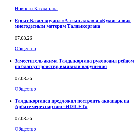
Новости Казахстана
Ернат Базил вручил «Алтын алка» и «Кумис алка»
многодетным матерям Талдыкоргана
07.08.26
Общество
Заместитель акима Талдыкоргана руководил рейдом
по благоустройству, выявили нарушения
07.08.26
Общество
Талдыкорганец предложил построить аквапарк на
Арбате через партию «ӘDILET»
07.08.26
Общество