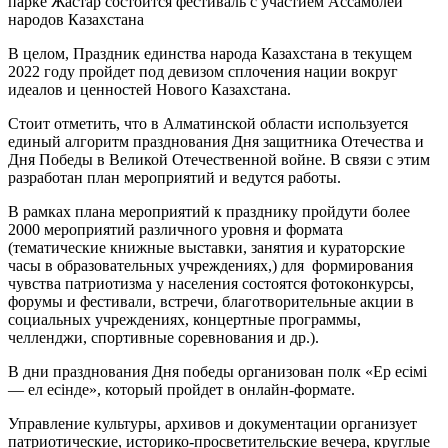
парке Жастар состоится фестиваль с участием Ассамблеи
народов Казахстана
В целом, Праздник единства народа Казахстана в текущем
2022 году пройдет под девизом сплочения нации вокруг
идеалов и ценностей Нового Казахстана.
Стоит отметить, что в Алматинской области используется
единый алгоритм празднования Дня защитника Отечества и
Дня Победы в Великой Отечественной войне. В связи с этим
разработан план мероприятий и ведутся работы.
В рамках плана мероприятий к празднику пройдути более
2000 мероприятий различного уровня и формата
(тематические книжные выставки, занятия и кураторские
часы в образовательных учреждениях,) для формирования
чувства патриотизма у населения состоятся фотоконкурсы,
форумы и фестивали, встречи, благотворительные акции в
социальных учреждениях, концертные программы,
челленджи, спортивные соревнования и др.).
В дни празднования Дня победы организован полк «Ер есімі
— ел есінде», который пройдет в онлайн-формате.
Управление культуры, архивов и документации организует
патриотические, историко-просветительские вечера, круглые