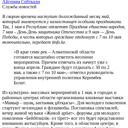
Айгерим Сейткали
Служба новостей
В скором времени наступит долгожданный месяц май,
который знаменуется у казахстанцев особыми праздниками.
Так, 1 мая в Республике отметят Праздник единства народов,
7 мая – День День защитника Отечества и 9 мая — День
Победы, в честь которых граждане отдохнут с 7 по 10 мая
включительно, передает tinfo.kz.
«В крае семи рек – Алматинской области
готовятся масштабно отметить весенние
мероприятия. Причем отмечать их начнут уже с
конца апреля. Граждане будут отдыхать с 30 по 2
мая, а также с 7 по 10 мая»,- отметил руководитель
управления внутренней политики Керимбек
Болат.
Из культурно- массовых мероприятий к 1 мая, в городах и
районных центрах области организованы книжные выставки
«Мамыр – шуақ, ынтымақ ұйтқысы». Для молодого поколения
стартуют челленджи и флэшмобы. Постановка спектаклей,
вечер живой музыки «Живой арбат», форумы для молодого
поколения «Бейбітшілік- ел тірегі» все это будет представлено
вниманию жетысуйцев. Кроме того, в областном центре, в