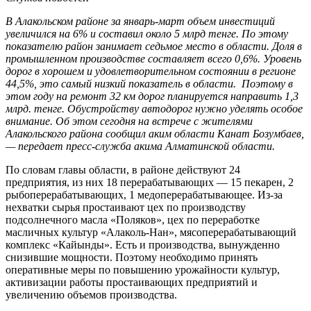
В Алакольском районе за январь-март объем инвестиций
увеличился на 6% и составил около 5 млрд тенге. По этому
показателю район занимает седьмое место в области. Доля в
промышленном производстве составляет всего 0,6%. Уровень
дорог в хорошем и удовлетворительном состоянии в регионе
44,5%, это самый низкий показатель в области. Поэтому в
этом году на ремонт 32 км дорог планируется направить 1,3
млрд. тенге. Обустройству автодорог нужно уделять особое
внимание. Об этом сегодня на встрече с жителями
Алакольского района сообщил аким области Канат Бозумбаев,
— передает пресс-служба акима Алматинской области.
По словам главы области, в районе действуют 24
предприятия, из них 18 перерабатывающих — 15 пекарен, 2
рыбоперерабатывающих, 1 медоперерабатывающее. Из-за
нехватки сырья простаивают цех по производству
подсолнечного масла «Поляков», цех по переработке
масличных культур «Алаколь-Нан», мясоперерабатывающий
комплекс «Кайынды». Есть и производства, вынужденно
снизившие мощности. Поэтому необходимо принять
оперативные меры по повышению урожайности культур,
активизации работы простаивающих предприятий и
увеличению объемов производства.