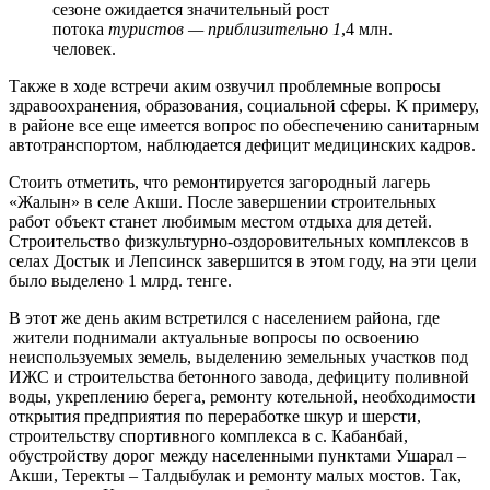
сезоне ожидается значительный рост
потока
туристов
— приблизительно 1
,4 млн.
человек.
Также в ходе встречи аким озвучил проблемные вопросы
здравоохранения, образования, социальной сферы. К примеру,
в районе все еще имеется вопрос по обеспечению санитарным
автотранспортом, наблюдается дефицит медицинских кадров.
Стоить отметить, что ремонтируется загородный лагерь
«Жалын» в селе Акши. После завершении строительных
работ объект станет любимым местом отдыха для детей.
Строительство физкультурно-оздоровительных комплексов в
селах Достык и Лепсинск завершится в этом году, на эти цели
было выделено 1 млрд. тенге.
В этот же день аким встретился с населением района, где
жители поднимали актуальные вопросы по освоению
неиспользуемых земель, выделению земельных участков под
ИЖС и строительства бетонного завода, дефициту поливной
воды, укреплению берега, ремонту котельной, необходимости
открытия предприятия по переработке шкур и шерсти,
строительству спортивного комплекса в с. Кабанбай,
обустройству дорог между населенными пунктами Ушарал –
Акши, Теректы – Талдыбулак и ремонту малых мостов. Так,