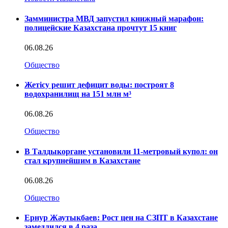
Замминистра МВД запустил книжный марафон:
полицейские Казахстана прочтут 15 книг
06.08.26
Общество
Жетісу решит дефицит воды: построят 8
водохранилищ на 151 млн м³
06.08.26
Общество
В Талдыкоргане установили 11-метровый купол: он
стал крупнейшим в Казахстане
06.08.26
Общество
Ернур Жаутыкбаев: Рост цен на СЗПТ в Казахстане
замедлился в 4 раза