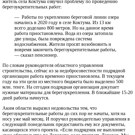
житель села Коктума озвучил проблему по проведению
берегоукрепительных работ:
— Работы по укреплению береговой линии озера
начались в 2020 году в селе Коктума. Из 13 км
всего доделано 800 метров. Но на данное время
работа приостановлена. Вода из озера затопила
две улицы, была повреждена система
водоснабжения. Жители просят возобновить и
вовремя закончить берегоукрепительные работы,
— сказал пенсионер.
По словам руководителя областного управления
строительства, сейчас из за недобросовестности подрядной
организации работа временно приостановлена. В текущем
году на эти цели из местного бюджета было выделено 500
млн. тенге. На сегодня подрядная организация докупает
нужные материалы для берегоукрепления. В ближайшие 15-20
дней работы начнутся.
Аким области выразил недовольства тем, что
берегоукрепительные работы до сих пор не начаты, хотя на
носу уже май месяц. И поручил руководителью управления в
следующий понедельник предоставить ему все документы,
касающихся этого проекта. «Если подрядчик не выплоняет