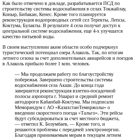
Как было отмечено в докладе, разрабатывается ПСД по
строительству системы водоснабжения в селах Токжайлау,
Коныр, Бибакан, Кенес. Кроме того планируется
реконструкция водопроводных сетей сел Теректы, Лепсы,
Коктума, Булакты. В результате 4 села получат доступ к
центральной системе водоснабжения, еще 4-х улучшатся
качество питьевой воды.
В своем выступлении аким области особо подчеркнул
туристический потенциал озера Алаколь. Так, по итогам
летнего сезона за счет дополнительных авиарейсов и поездов
в Алаколь прибыло более 1 млн. человек.
— Мы продолжаем работу по благоустройству
побережья. Завершено строительства системы
водоснабжения села Акши. До конца года
завершится реконструкция взлетно-посадочной
полосы аэропорта г. Ушарал и средний ремонт
автодороги Кабанбай-Коктума. Мы подписали
Меморандум с АО «КазахстанТемиржолы» о
введении скоростного поезда «Тальго». Эти рейсы
будут субсидироваться за счет местного бюджета,
— отметил К. Бозумбаев, — Кроме того, и
решаются проблемы с передачей электроэнергии.
Благодаря принимаемым мерам в текущем летнем