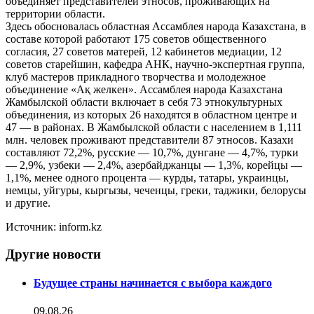
объединяет представителей этносов, проживающих на
территории области.
Здесь обосновалась областная Ассамблея народа Казахстана, в
составе которой работают 175 советов общественного
согласия, 27 советов матерей, 12 кабинетов медиации, 12
советов старейшин, кафедра АНК, научно-экспертная группа,
клуб мастеров прикладного творчества и молодежное
объединение «Ақ желкен». Ассамблея народа Казахстана
Жамбылской области включает в себя 73 этнокультурных
объединения, из которых 26 находятся в областном центре и
47 — в районах. В Жамбылской области с населением в 1,111
млн. человек проживают представители 87 этносов. Казахи
составляют 72,2%, русские — 10,7%, дунгане — 4,7%, турки
— 2,9%, узбеки — 2,4%, азербайджанцы — 1,3%, корейцы —
1,1%, менее одного процента — курды, татары, украинцы,
немцы, уйгуры, кыргызы, чеченцы, греки, таджики, белорусы
и другие.
Источник: inform.kz
Другие новости
Будущее страны начинается с выбора каждого
09.08.26