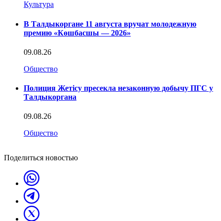
Культура
В Талдыкоргане 11 августа вручат молодежную
премию «Көшбасшы — 2026»
09.08.26
Общество
Полиция Жетісу пресекла незаконную добычу ПГС у
Талдыкоргана
09.08.26
Общество
Поделиться новостью