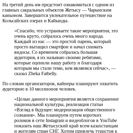
На третий день им предстоит ознакомиться с одним из
главных сакральных объектов Жетысу — Чарынским
каньоном. Завершится увлекательное путешествие на
Кольсайских озерах и Кайынды.
«Спасибо, что устраиваете такие мероприятия, это
очень круто, собралось очень много народа.
Каждый из нас — это простой парень, который
просто вытащил смартфон и начал снимать
видосы. Со временем собралась большая
аудитория, я их называю своими ребятами,
которые оценили нашу работу и благодаря
которым мы стали теми, кем являемся сейчас», —
сказал Zheka Fatbelly.
По словам организаторов, вайнеры планируют охватить
аудиторию в 10 миллионов человек.
«Целью данного мероприятия является сохранение
национальной культуры, реализация статьи
«Взгляд в будущее: модернизация общественного
сознания». Мы планируем путем коротких
роликов в сети Instagram и видеоблогов в YouTube
показать наш Жетысуский край всем казахстанцам
и жителям стран СНГ. Хотим привлечь туристов к