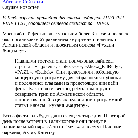
Айгерим Сейткали
Служба новостей
В Талдыкоргане проходит фестиваль вайнеров ZHETYSU
VINE FEST, сообщает сетевое агентство TINFO.
Масштабный фестиваль с участием более 3 тысячи человек
был организован Управлением внутренней политики
Алматинской области и проектным офисом «Рухани
Жаңғыру».
Главными гостями стали популярные вайнеры
страны – «T-jokers», «Jokeasses», «Zheka_FatBelly»,
«PAZL», «Ratbek». Они представили небольшую
концертную программу для собравшейся публики
и поделились планами на предстоящие дни вайн
феста. Как стало известно, ребята планируют
совершить трип по Алматинской области,
организованный в целях реализации программной
статьи Елбасы «Рухани Жаңғыру».
Всего фестиваль будет длиться еще четыре дня. На второй
день после встречи в Талдыкоргане они поедут в
национальный парк «Алтын Эмель» и посетят Поющие
барханы, Актау, Катытау.