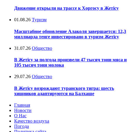
Движение открыли на трассе к Хоргосу в Жетісу
01.08.26
Туризм
Масштабное обновление Алаколя завершается: 12,3
миллиарда тенге инвестировано в туризм Жетісу
31.07.26
Общество
В Жетісу за полгода произвели 47 тысяч тонн мяса и
105 тысяч тонн молока
29.07.26
Общество
В Жетісу возрождают туранского тигра: шесть
хищников адаптируются на Балхаше
Главная
Новости
О Нас
Качество воздуха
Погода
Политика сайта