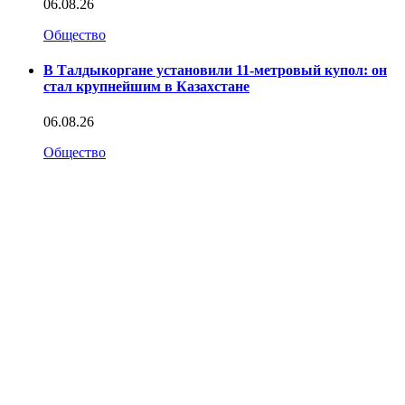
06.08.26
Общество
В Талдыкоргане установили 11-метровый купол: он
стал крупнейшим в Казахстане
06.08.26
Общество