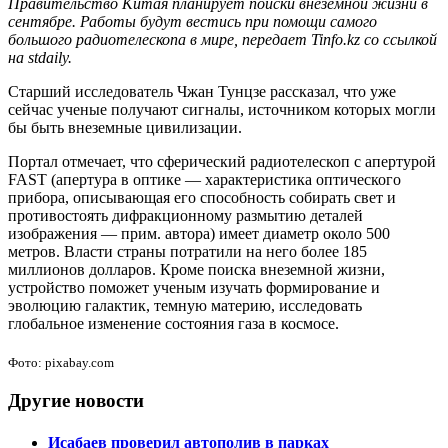
Правительство Китая планирует поиски внеземной жизни в
сентябре. Работы будут вестись при помощи самого
большого радиотелескопа в мире, передает Tinfo.kz со ссылкой
на stdaily.
Старший исследователь Чжан Тунцзе рассказал, что уже
сейчас ученые получают сигналы, источником которых могли
бы быть внеземные цивилизации.
Портал отмечает, что сферический радиотелескоп с апертурой
FAST (апертура в оптике — характеристика оптического
прибора, описывающая его способность собирать свет и
противостоять дифракционному размытию деталей
изображения — прим. автора) имеет диаметр около 500
метров. Власти страны потратили на него более 185
миллионов долларов. Кроме поиска внеземной жизни,
устройство поможет ученым изучать формирование и
эволюцию галактик, темную материю, исследовать
глобальное изменение состояния газа в космосе.
Фото: pixabay.com
Другие новости
Исабаев проверил автополив в парках