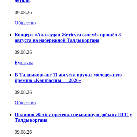
детали
09.08.26
Общество
Концерт «Алатаудан Жетісуға сәлем!» прошёл 8
августа на набережной Талдыкоргана
09.08.26
Культура
В Талдыкоргане 11 августа вручат молодежную
премию «Көшбасшы — 2026»
09.08.26
Общество
Полиция Жетісу пресекла незаконную добычу ПГС у
Талдыкоргана
09.08.26