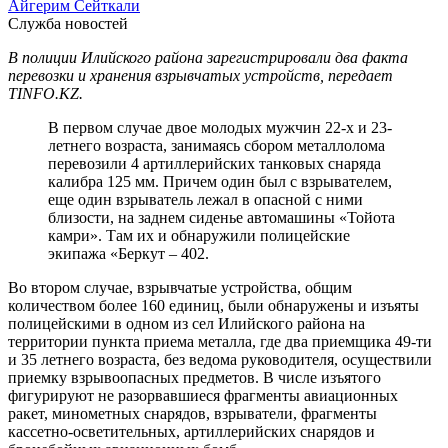
Айгерим Сейткали
Служба новостей
В полиции Илийского района зарегистрировали два факта
перевозки и хранения взрывчатых устройств, передает
TINFO.KZ.
В первом случае двое молодых мужчин 22-х и 23-
летнего возраста, занимаясь сбором металлолома
перевозили 4 артиллерийских танковых снаряда
калибра 125 мм. Причем один был с взрывателем,
еще один взрыватель лежал в опасной с ними
близости, на заднем сиденье автомашины «Тойота
камри». Там их и обнаружили полицейские
экипажа «Беркут – 402.
Во втором случае, взрывчатые устройства, общим
количеством более 160 единиц, были обнаружены и изъяты
полицейскими в одном из сел Илийского района на
территории пункта приема металла, где два приемщика 49-ти
и 35 летнего возраста, без ведома руководителя, осуществили
приемку взрывоопасных предметов. В числе изъятого
фигурируют не разорвавшиеся фрагменты авиационных
ракет, минометных снарядов, взрыватели, фрагменты
кассетно-осветительных, артиллерийских снарядов и