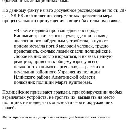
бронебойных авиационных бомб.
По данному факту начато досудебное расследование по ст. 287
ч. 1 УК РК, в отношении задержанных применена мера
процессуального принуждения в виде обязательства о явке.
«В свете недавно произошедшего в городе
Капшагае трагического случая, где при взрыве,
аналогичного найденным устройства, в пункте
приема металла погиб молодой человек, трудно
представить, сколько людей спасли полицейские.
Любое из них могло взорваться, и вызвав цепную
реакцию, привести к общему взрыву всего
незаконно хранимого арсенала», — рассказал
начальник районного Управления полиции
Илийского района Алматинской области
полковник полиции Марат Куштыбаев.
Полицейские призывают граждан, при обнаружении любых
взрывчатых устройств, не трогать их, вызывать на место
полицию, не подвергать опасности себя и окружающих
людей.
Фото: пресс-служба Департамента полиции Алматинской области.